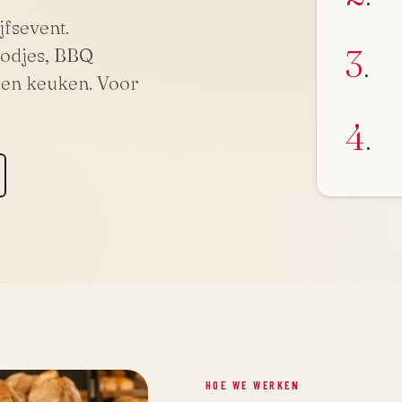
jfsevent.
3
oodjes, BBQ
.
gen keuken. Voor
4
.
HOE WE WERKEN