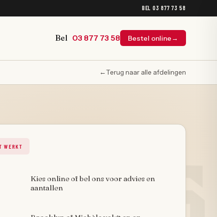
BEL
03 877 73 58
Bel
03 877 73 58
Bestel online
→
←
Terug naar alle afdelingen
T WERKT
Kies online of bel ons voor advies en
aantallen