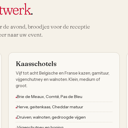
stwerk
.
r de avond, broodjes voor de receptie
er naar uw event.
Voor 6+ personen
Kaasschotels
Vijf tot acht Belgische en Franse kazen, garnituur,
vijgenchutney en walnoten. Klein, medium of
groot.
Brie de Meaux, Comté, Pas de Bleu
Herve, geitenkaas, Cheddar matuur
Druiven, walnoten, gedroogde vijgen
Vijgenchutney en honing