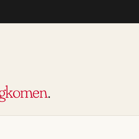
ugkomen
.