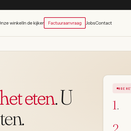
nze winkel
In de kijker
Factuuraanvraag
Jobs
Contact
het eten
. U
HOE HE
1
.
ten.
2
.