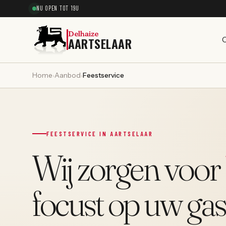
NU OPEN TOT 19U
Delhaize
AARTSELAAR
O
Home
Aanbod
Feestservice
›
›
FEESTSERVICE IN AARTSELAAR
Wij zorgen voor
focust op uw gas