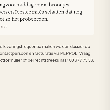
dagvoormiddag verse broodjes
ven en feestcomités schatten dat nog
tot ze het probeerden.
RVICE
te leveringsfrequentie maken we een dossier op
contactpersoon en facturatie via PEPPOL. Vraag
actformulier of bel rechtstreeks naar 03 877 73 58.