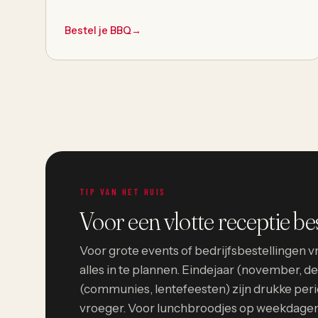
Bestel je BBQ
→
TIP VAN HET HUIS
Voor een vlotte receptie bes
Voor grote events of bedrijfsbestellingen
alles in te plannen. Eindejaar (november, 
(communies, lentefeesten) zijn drukke per
vroeger. Voor lunchbroodjes op weekdagen 