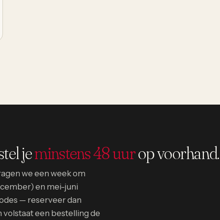
tel je
minstens 48 uur
op voorhand.
 vragen we een week om
december) en mei-juni
iodes — reserveer dan
volstaat een bestelling de